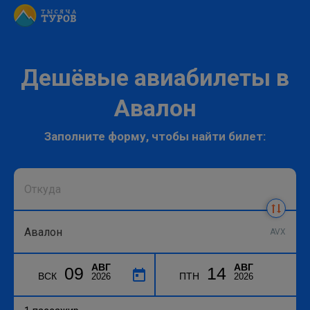
Дешёвые авиабилеты в
Авалон
Заполните форму, чтобы найти билет:
AVX
АВГ
АВГ
09
14
ВСК
ПТН
2026
2026