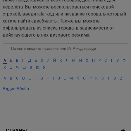
перелёта. Вы можете воспользоваться поисковой
строкой, введя iata-код или название города, в который
хотите найти авиабилеты. Также вы можете
отфильтровать из списка города, в зависимости от
действующего в них визового режима.
А
Б
В
Г
Д
Е
З
И
Й
К
Л
М
Н
О
П
Р
С
Т
У
Ф
Х
Ц
Ч
Ш
Э
Ю
Я
A
B
C
D
E
F
G
H
I
J
L
M
N
O
P
R
S
T
U
Z
Аддис-Абеба
СТРАНЫ