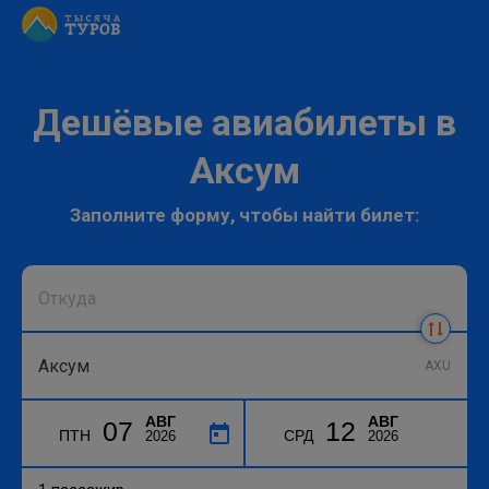
Дешёвые авиабилеты в
Аксум
Заполните форму, чтобы найти билет:
AXU
АВГ
АВГ
07
12
ПТН
СРД
2026
2026