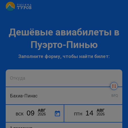
Дешёвые авиабилеты в
Пуэрто-Пинью
Заполните форму, чтобы найти билет:
BFQ
АВГ
АВГ
09
14
ВСК
ПТН
2026
2026