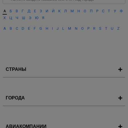
А
Б
В
Г
Д
Е
З
И
Й
К
Л
М
Н
О
П
Р
С
Т
У
Ф
Х
Ц
Ч
Ш
Э
Ю
Я
A
B
C
D
E
F
G
H
I
J
L
M
N
O
P
R
S
T
U
Z
СТРАНЫ
ГОРОДА
АВИАКОМПАНИИ