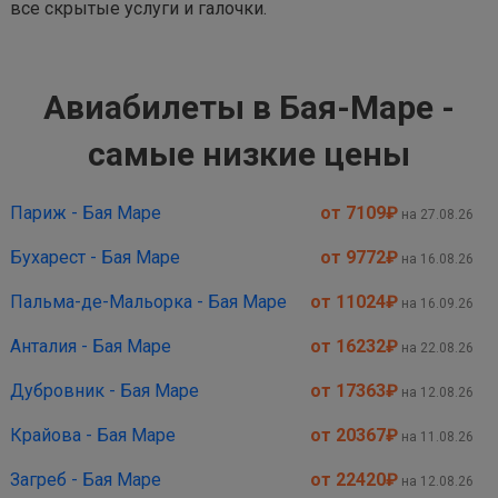
все скрытые услуги и галочки.
Авиабилеты в Бая-Маре -
самые низкие цены
Париж - Бая Маре
от 7109
₽
на 27.08.26
Бухарест - Бая Маре
от 9772
₽
на 16.08.26
Пальма-де-Мальорка - Бая Маре
от 11024
₽
на 16.09.26
Анталия - Бая Маре
от 16232
₽
на 22.08.26
Дубровник - Бая Маре
от 17363
₽
на 12.08.26
Крайова - Бая Маре
от 20367
₽
на 11.08.26
Загреб - Бая Маре
от 22420
₽
на 12.08.26