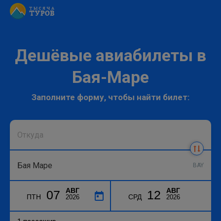
Дешёвые авиабилеты в
Бая-Маре
Заполните форму, чтобы найти билет:
BAY
АВГ
АВГ
07
12
ПТН
СРД
2026
2026