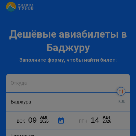
Дешёвые авиабилеты в
Баджуру
Заполните форму, чтобы найти билет:
BJU
АВГ
АВГ
09
14
ВСК
ПТН
2026
2026