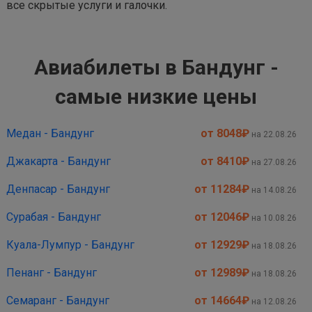
все скрытые услуги и галочки.
Авиабилеты в Бандунг -
самые низкие цены
Медан - Бандунг
от 8048
₽
на 22.08.26
Джакарта - Бандунг
от 8410
₽
на 27.08.26
Денпасар - Бандунг
от 11284
₽
на 14.08.26
Сурабая - Бандунг
от 12046
₽
на 10.08.26
Куала-Лумпур - Бандунг
от 12929
₽
на 18.08.26
Пенанг - Бандунг
от 12989
₽
на 18.08.26
Семаранг - Бандунг
от 14664
₽
на 12.08.26