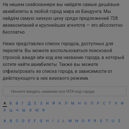
На нашем скайсканнере вы найдёте самые дешёвые
авиабилеты в любой город мира из Бандунга. Мы
найдём самую низкую цену среди предложений 728
авиакомпаний и крупнейших агентств — это абсолютно
бесплатно.
Ниже представлен список городов, доступных для
перелёта. Вы можете воспользоваться поисковой
строкой, введя iata-код или название города, в который
хотите найти авиабилеты. Также вы можете
отфильтровать из списка города, в зависимости от
действующего в них визового режима.
А
Б
В
Г
Д
Е
З
И
Й
К
Л
М
Н
О
П
Р
С
Т
У
Ф
Х
Ц
Ч
Ш
Э
Ю
Я
A
B
C
D
E
F
G
H
I
J
L
M
N
O
P
R
S
T
U
Z