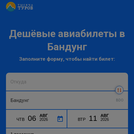
Дешёвые авиабилеты в
Бандунг
Заполните форму, чтобы найти билет:
BDO
АВГ
АВГ
06
11
ЧТВ
ВТР
2026
2026