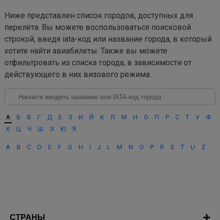
Ниже представлен список городов, доступных для
перелёта. Вы можете воспользоваться поисковой
строкой, введя iata-код или название города, в который
хотите найти авиабилеты. Также вы можете
отфильтровать из списка города, в зависимости от
действующего в них визового режима.
А
Б
В
Г
Д
Е
З
И
Й
К
Л
М
Н
О
П
Р
С
Т
У
Ф
Х
Ц
Ч
Ш
Э
Ю
Я
A
B
C
D
E
F
G
H
I
J
L
M
N
O
P
R
S
T
U
Z
СТРАНЫ