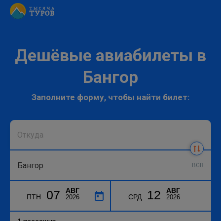
Дешёвые авиабилеты в
Бангор
Заполните форму, чтобы найти билет:
BGR
АВГ
АВГ
07
12
ПТН
СРД
2026
2026