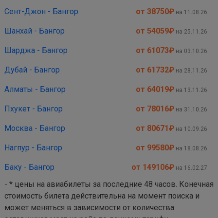
Сент-Джон - Бангор
от 38750
₽
на 11.08.26
Шанхай - Бангор
от 54059
₽
на 25.11.26
Шарджа - Бангор
от 61073
₽
на 03.10.26
Дубай - Бангор
от 61732
₽
на 28.11.26
Алматы - Бангор
от 64019
₽
на 13.11.26
Пхукет - Бангор
от 78016
₽
на 31.10.26
Москва - Бангор
от 80671
₽
на 10.09.26
Нагпур - Бангор
от 99580
₽
на 18.08.26
Баку - Бангор
от 149106
₽
на 16.02.27
- * цены на авиабилеты за последние 48 часов. Конечная
стоимость билета действительна на момент поиска и
может меняться в зависимости от количества