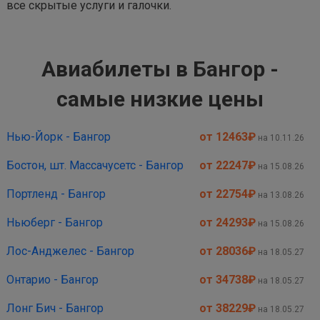
все скрытые услуги и галочки.
Авиабилеты в Бангор -
самые низкие цены
Нью-Йорк - Бангор
от 12463
₽
на 10.11.26
Бостон, шт. Массачусетс - Бангор
от 22247
₽
на 15.08.26
Портленд - Бангор
от 22754
₽
на 13.08.26
Ньюберг - Бангор
от 24293
₽
на 15.08.26
Лос-Анджелес - Бангор
от 28036
₽
на 18.05.27
Онтарио - Бангор
от 34738
₽
на 18.05.27
Лонг Бич - Бангор
от 38229
₽
на 18.05.27