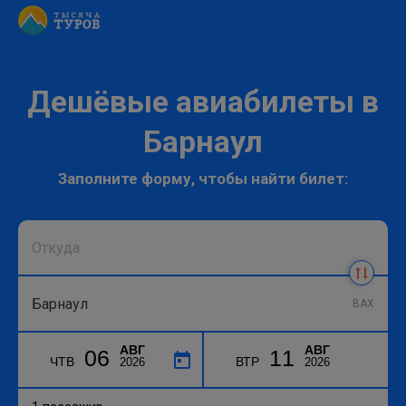
Дешёвые авиабилеты в
Барнаул
Заполните форму, чтобы найти билет:
BAX
АВГ
АВГ
06
11
ЧТВ
ВТР
2026
2026