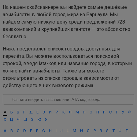
На нашем скайсканнере вы найдёте самые дешёвые
авиабилеты в любой город мира из Барнаула. Мы
найдём самую низкую цену среди предложений 728
авиакомпаний и крупнейших агентств — это абсолютно
бесплатно.
Ниже представлен список городов, доступных для
перелёта. Вы можете воспользоваться поисковой
строкой, введя iata-код или название города, в который
хотите найти авиабилеты. Также вы можете
отфильтровать из списка города, в зависимости от
действующего в них визового режима.
А
Б
В
Г
Д
Е
З
И
Й
К
Л
М
Н
О
П
Р
С
Т
У
Ф
Х
Ц
Ч
Ш
Э
Ю
Я
A
B
C
D
E
F
G
H
I
J
L
M
N
O
P
R
S
T
U
Z