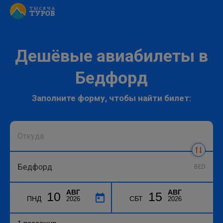
Дешёвые авиабилеты в
Бедфорд
Заполните форму, чтобы найти билет:
BED
АВГ
АВГ
10
15
ПНД
СБТ
2026
2026