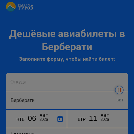
Дешёвые авиабилеты в
Берберати
Заполните форму, чтобы найти билет:
BBT
АВГ
АВГ
06
11
ЧТВ
ВТР
2026
2026