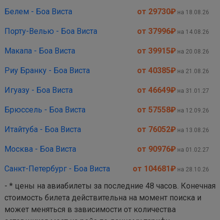
Белем - Боа Виста
от 29730
₽
на 18.08.26
Порту-Велью - Боа Виста
от 37996
₽
на 14.08.26
Макапа - Боа Виста
от 39915
₽
на 20.08.26
Риу Бранку - Боа Виста
от 40385
₽
на 21.08.26
Игуазу - Боа Виста
от 46649
₽
на 31.01.27
Брюссель - Боа Виста
от 57558
₽
на 12.09.26
Итайтуба - Боа Виста
от 76052
₽
на 13.08.26
Москва - Боа Виста
от 90976
₽
на 01.02.27
Санкт-Петербург - Боа Виста
от 104681
₽
на 28.10.26
- * цены на авиабилеты за последние 48 часов. Конечная
стоимость билета действительна на момент поиска и
может меняться в зависимости от количества