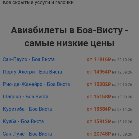
все скрытые услуги и галочки.
Авиабилеты в Боа-Висту -
самые низкие цены
Сан-Пауло - Боа Виста
от 11916
₽
на 29.10.26
Порту-Алегри - Боа Виста
от 14954
₽
на 12.09.26
Рио-де-Жанейро - Боа Виста
от 15002
₽
на 29.10.26
Шапеко - Боа Виста
от 15158
₽
на 10.09.26
Куритиба - Боа Виста
от 15584
₽
на 07.11.26
Куяба - Боа Виста
от 15912
₽
на 18.12.26
Сан-Луис - Боа Виста
от 20748
₽
на 10.09.26