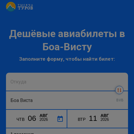
Дешёвые авиабилеты в
Боа-Висту
Заполните форму, чтобы найти билет:
BVB
АВГ
АВГ
06
11
ЧТВ
ВТР
2026
2026