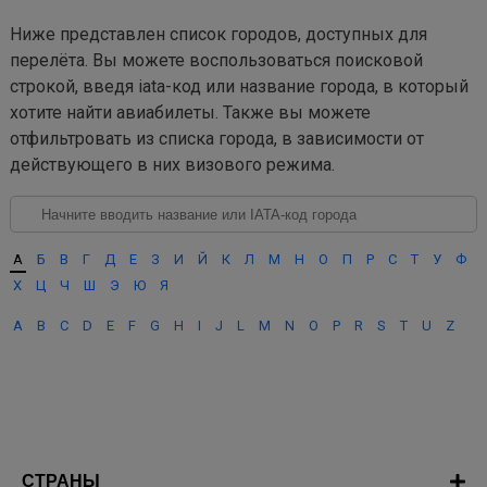
Ниже представлен список городов, доступных для
перелёта. Вы можете воспользоваться поисковой
строкой, введя iata-код или название города, в который
хотите найти авиабилеты. Также вы можете
отфильтровать из списка города, в зависимости от
действующего в них визового режима.
А
Б
В
Г
Д
Е
З
И
Й
К
Л
М
Н
О
П
Р
С
Т
У
Ф
Х
Ц
Ч
Ш
Э
Ю
Я
A
B
C
D
E
F
G
H
I
J
L
M
N
O
P
R
S
T
U
Z
СТРАНЫ