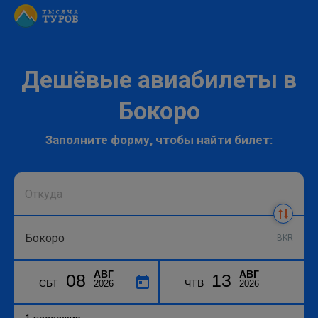
Дешёвые авиабилеты в
Бокоро
Заполните форму, чтобы найти билет:
BKR
АВГ
АВГ
08
13
СБТ
ЧТВ
2026
2026