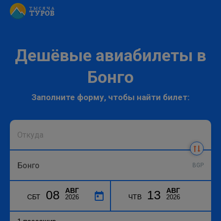
Дешёвые авиабилеты в
Бонго
Заполните форму, чтобы найти билет:
BGP
АВГ
АВГ
08
13
СБТ
ЧТВ
2026
2026