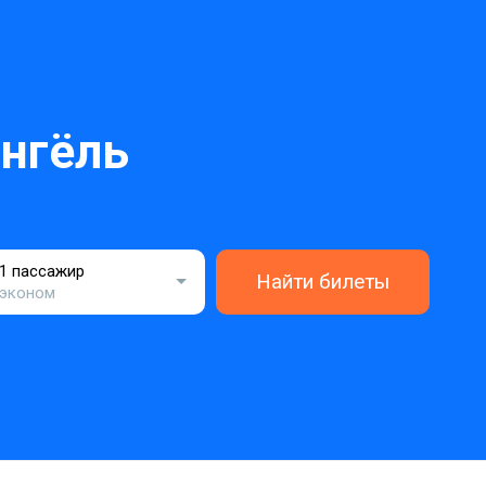
нгёль
1 пассажир
Найти билеты
эконом