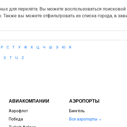
ных для перелёта. Вы можете воспользоваться поисковой с
ы. Также вы можете отфильтровать из списка города, в за
Р
С
Т
У
Ф
Х
Ц
Ч
Ш
Э
Ю
Я
S
T
U
Z
АВИАКОМПАНИИ
АЭРОПОРТЫ
Аэрофлот
Бингёль
Победа
Все аэропорты →