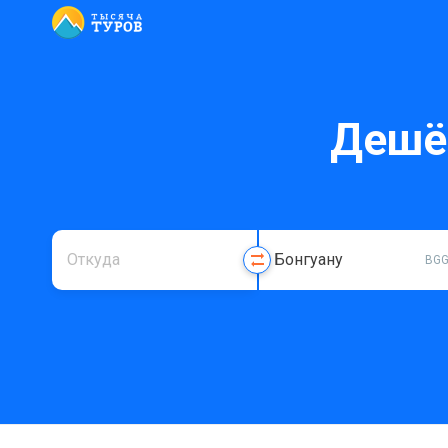
Дешё
BG