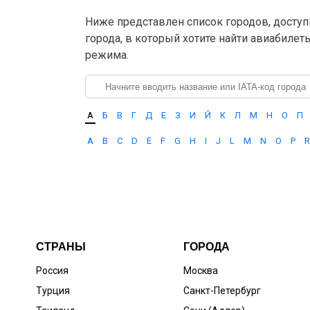
Ниже представлен список городов, доступ
города, в который хотите найти авиабилет
режима.
А
Б
В
Г
Д
Е
З
И
Й
К
Л
М
Н
О
П
A
B
C
D
E
F
G
H
I
J
L
M
N
O
P
R
СТРАНЫ
ГОРОДА
Россия
Москва
Турция
Санкт-Петербург