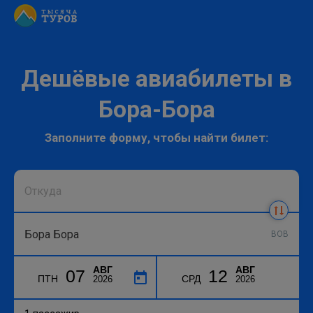
Дешёвые авиабилеты в
Бора-Бора
Заполните форму, чтобы найти билет:
BOB
АВГ
АВГ
07
12
ПТН
СРД
2026
2026