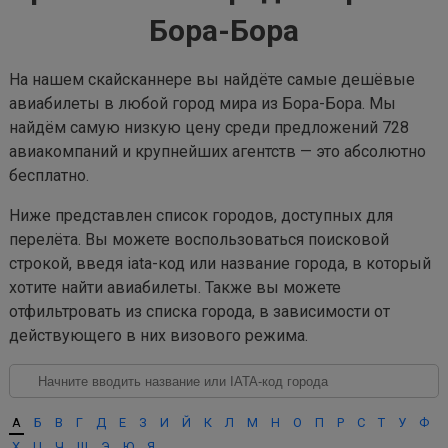
Бора-Бора
На нашем скайсканнере вы найдёте самые дешёвые
авиабилеты в любой город мира из Бора-Бора. Мы
найдём самую низкую цену среди предложений 728
авиакомпаний и крупнейших агентств — это абсолютно
бесплатно.
Ниже представлен список городов, доступных для
перелёта. Вы можете воспользоваться поисковой
строкой, введя iata-код или название города, в который
хотите найти авиабилеты. Также вы можете
отфильтровать из списка города, в зависимости от
действующего в них визового режима.
А
Б
В
Г
Д
Е
З
И
Й
К
Л
М
Н
О
П
Р
С
Т
У
Ф
Х
Ц
Ч
Ш
Э
Ю
Я