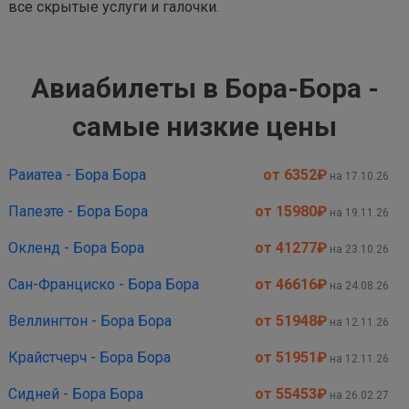
все скрытые услуги и галочки.
Авиабилеты в Бора-Бора -
самые низкие цены
Раиатеа - Бора Бора
от 6352
₽
на 17.10.26
Папеэте - Бора Бора
от 15980
₽
на 19.11.26
Окленд - Бора Бора
от 41277
₽
на 23.10.26
Сан-Франциско - Бора Бора
от 46616
₽
на 24.08.26
Веллингтон - Бора Бора
от 51948
₽
на 12.11.26
Крайстчерч - Бора Бора
от 51951
₽
на 12.11.26
Сидней - Бора Бора
от 55453
₽
на 26.02.27