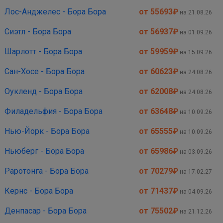
Лос-Анджелес - Бора Бора
от 55693
₽
на 21.08.26
Сиэтл - Бора Бора
от 56937
₽
на 01.09.26
Шарлотт - Бора Бора
от 59959
₽
на 15.09.26
Сан-Хосе - Бора Бора
от 60623
₽
на 24.08.26
Оукленд - Бора Бора
от 62008
₽
на 24.08.26
Филадельфия - Бора Бора
от 63648
₽
на 10.09.26
Нью-Йорк - Бора Бора
от 65555
₽
на 10.09.26
Ньюберг - Бора Бора
от 65986
₽
на 03.09.26
Раротонга - Бора Бора
от 70279
₽
на 17.02.27
Кернс - Бора Бора
от 71437
₽
на 04.09.26
Денпасар - Бора Бора
от 75502
₽
на 21.12.26