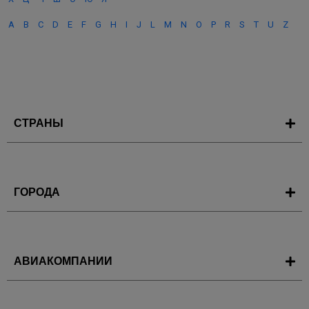
A
B
C
D
E
F
G
H
I
J
L
M
N
O
P
R
S
T
U
Z
СТРАНЫ
ГОРОДА
АВИАКОМПАНИИ