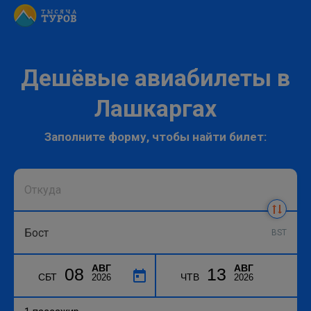
Дешёвые авиабилеты в
Лашкаргах
Заполните форму, чтобы найти билет:
BST
АВГ
АВГ
08
13
СБТ
ЧТВ
2026
2026