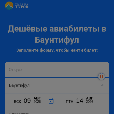
Дешёвые авиабилеты в
Баунтифул
Заполните форму, чтобы найти билет:
BTF
АВГ
АВГ
09
14
ВСК
ПТН
2026
2026