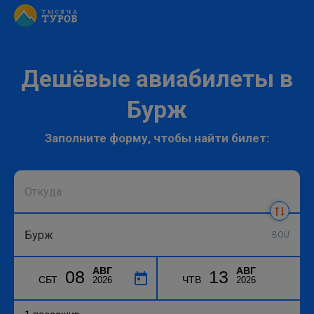
Дешёвые авиабилеты в
Бурж
Заполните форму, чтобы найти билет:
BOU
АВГ
АВГ
08
13
СБТ
ЧТВ
2026
2026