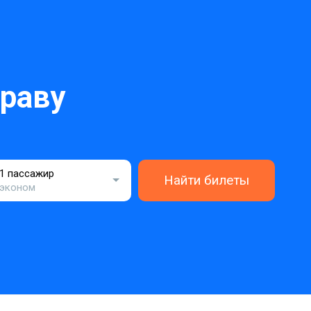
раву
1 пассажир
Найти билеты
эконом