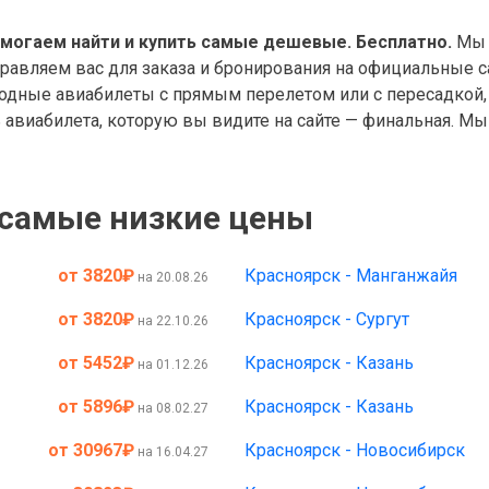
омогаем найти и купить самые дешевые. Бесплатно.
Мы 
правляем вас для заказа и бронирования на официальные с
дные авиабилеты с прямым перелетом или с пересадкой, 
авиабилета, которую вы видите на сайте — финальная. Мы 
 самые низкие цены
от 3820
₽
Красноярск - Манганжайя
на 20.08.26
от 3820
₽
Красноярск - Сургут
на 22.10.26
от 5452
₽
Красноярск - Казань
на 01.12.26
от 5896
₽
Красноярск - Казань
на 08.02.27
от 30967
₽
Красноярск - Новосибирск
на 16.04.27