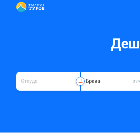
Деш
BV