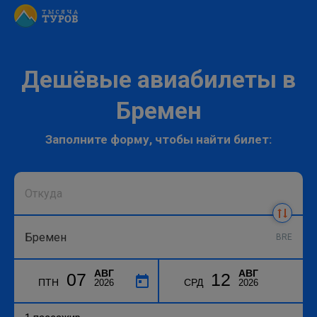
Дешёвые авиабилеты в
Бремен
Заполните форму, чтобы найти билет:
BRE
АВГ
АВГ
07
12
ПТН
СРД
2026
2026