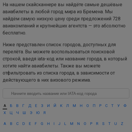
На нашем скайсканнере вы найдёте самые дешёвые
авиабилеты в любой город мира из Бремена. Мы
найдём самую низкую цену среди предложений 728
авиакомпаний и крупнейших агентств — это абсолютно
бесплатно.
Ниже представлен список городов, доступных для
перелёта. Вы можете воспользоваться поисковой
строкой, введя iata-код или название города, в который
хотите найти авиабилеты. Также вы можете
отфильтровать из списка города, в зависимости от
действующего в них визового режима.
А
Б
В
Г
Д
Е
З
И
Й
К
Л
М
Н
О
П
Р
С
Т
У
Ф
Х
Ц
Ч
Ш
Э
Ю
Я
A
B
C
D
E
F
G
H
I
J
L
M
N
O
P
R
S
T
U
Z