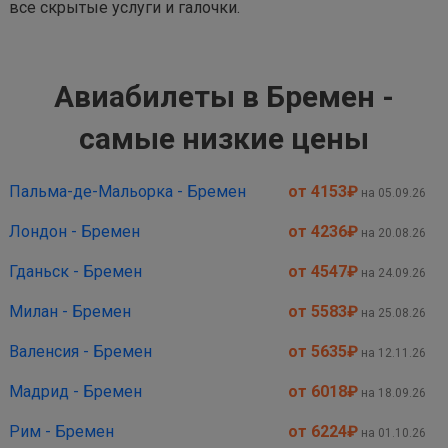
все скрытые услуги и галочки.
Авиабилеты в Бремен -
самые низкие цены
Пальма-де-Мальорка - Бремен
от 4153
₽
на 05.09.26
Лондон - Бремен
от 4236
₽
на 20.08.26
Гданьск - Бремен
от 4547
₽
на 24.09.26
Милан - Бремен
от 5583
₽
на 25.08.26
Валенсия - Бремен
от 5635
₽
на 12.11.26
Мадрид - Бремен
от 6018
₽
на 18.09.26
Рим - Бремен
от 6224
₽
на 01.10.26