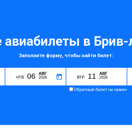
авиабилеты в Брив-
Заполните форму, чтобы найти билет:
АВГ
АВГ
06
11
E
ЧТВ
ВТР
2026
2026
Обратный билет не нужен