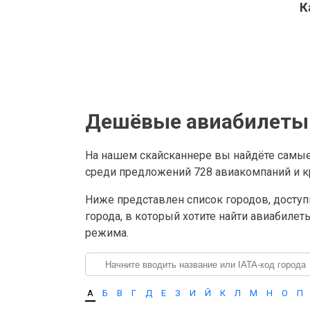
К
Дешёвые авиабилеты 
На нашем скайсканнере вы найдёте самые
среди предложений 728 авиакомпаний и кр
Ниже представлен список городов, доступ
города, в который хотите найти авиабилет
режима.
А
Б
В
Г
Д
Е
З
И
Й
К
Л
М
Н
О
П