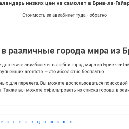
алендарь низких цен на самолет в Брив-ла-Гайа
Стоимость за авиабилет туда - обратно
в различные города мира из Б
 дешёвые авиабилеты в любой город мира из Брив-ла-Га
упнейших агентств — это абсолютно бесплатно.
ных для перелёта. Вы можете воспользоваться поисковой с
ы. Также вы можете отфильтровать из списка города, в за
Р
С
Т
У
Ф
Х
Ц
Ч
Ш
Э
Ю
Я