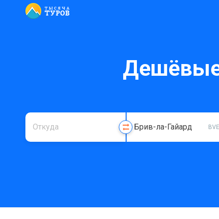
Дешёвые 
BV