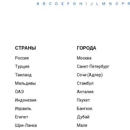
A
B
C
D
E
F
G
H
I
J
L
M
N
O
P
R
СТРАНЫ
ГОРОДА
Россия
Москва
Турция
Санкт-Петербург
Таиланд
Сочи (Адлер)
Мальдивы
Стамбул
ОАЭ
Анталия
Индонезия
Пхукет
Израиль
Бангкок
Египет
Дубай
Шри-Ланка
Мале