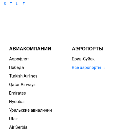
S
T
U
Z
АВИАКОМПАНИИ
АЭРОПОРТЫ
Аэрофлот
Брив-Суйак
Победа
Все аэропорты →
Turkish Airlines
Qatar Airways
Emirates
Flydubai
Уральские авиалинии
Utair
Air Serbia