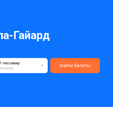
ла-Гайард
1 пассажир
Найти билеты
эконом