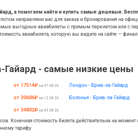
йард, а помогаем найти и купить самые дешевые. Беспл
 потом направляем вас для заказа и бронирования на офиц
мые выгодные авиабилеты с прямым перелетом или с пере
оимость авиабилета, которую вы видите на сайте — финал
-Гайард - самые низкие цены
от 17514
₽
Лондон - Брив-ла-Гайард
на 07.08.26
от 30686
₽
Болонья - Брив-ла-Гайард
на 12.08.26
от 34802
₽
на 09.08.26
асов. Конечная стоимость билета действительна на момент
анному тарифу