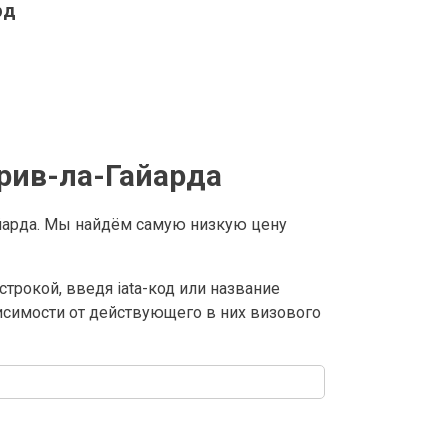
рд
рив-ла-Гайарда
йарда. Мы найдём самую низкую цену
трокой, введя iata-код или название
висимости от действующего в них визового