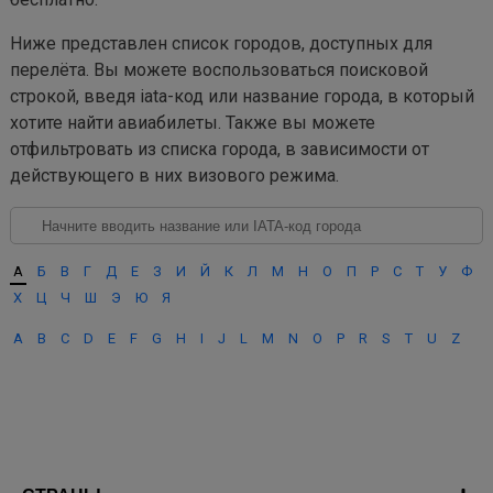
Ниже представлен список городов, доступных для
перелёта. Вы можете воспользоваться поисковой
строкой, введя iata-код или название города, в который
хотите найти авиабилеты. Также вы можете
отфильтровать из списка города, в зависимости от
действующего в них визового режима.
А
Б
В
Г
Д
Е
З
И
Й
К
Л
М
Н
О
П
Р
С
Т
У
Ф
Х
Ц
Ч
Ш
Э
Ю
Я
A
B
C
D
E
F
G
H
I
J
L
M
N
O
P
R
S
T
U
Z