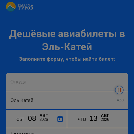
Дешёвые авиабилеты в
Эль-Катей
Заполните форму, чтобы найти билет:
AZS
АВГ
АВГ
08
13
СБТ
ЧТВ
2026
2026