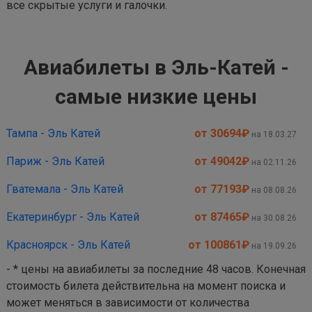
все скрытые услуги и галочки.
Авиабилеты в Эль-Катей -
самые низкие цены
Тампа - Эль Катей
от 30694
₽
на 18.03.27
Париж - Эль Катей
от 49042
₽
на 02.11.26
Гватемала - Эль Катей
от 77193
₽
на 08.08.26
Екатеринбург - Эль Катей
от 87465
₽
на 30.08.26
Красноярск - Эль Катей
от 100861
₽
на 19.09.26
- * цены на авиабилеты за последние 48 часов. Конечная
стоимость билета действительна на момент поиска и
может меняться в зависимости от количества