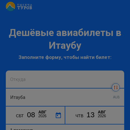
Дешёвые авиабилеты в
Итаубу
Заполните форму, чтобы найти билет:
AUB
АВГ
АВГ
08
13
СБТ
ЧТВ
2026
2026