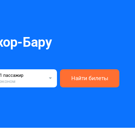
ор-Бару
1 пассажир
Найти билеты
эконом