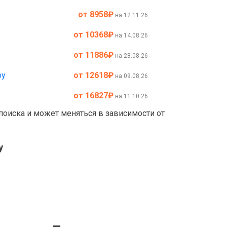
от 8958
₽
на 12.11.26
от 10368
₽
на 14.08.26
от 11886
₽
на 28.08.26
ру
от 12618
₽
на 09.08.26
от 16827
₽
на 11.10.26
 поиска и может меняться в зависимости от
у