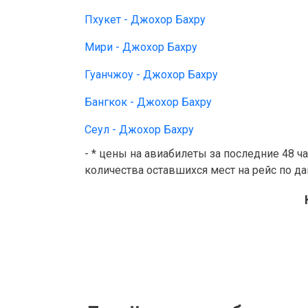
Пхукет - Джохор Бахру
Мири - Джохор Бахру
Гуанчжоу - Джохор Бахру
Бангкок - Джохор Бахру
Сеул - Джохор Бахру
- * цены на авиабилеты за последние 48 ч
количества оставшихся мест на рейс по д