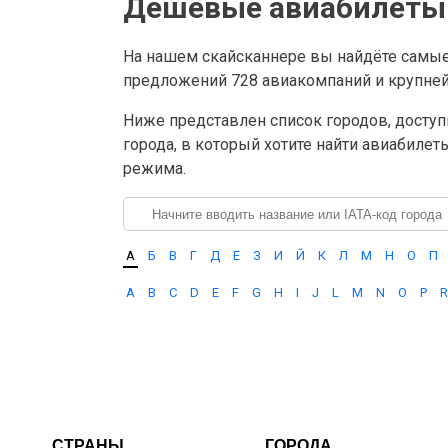
Дешёвые авиабилеты 
На нашем скайсканнере вы найдёте самы
предложений 728 авиакомпаний и крупнейш
Ниже представлен список городов, доступ
города, в который хотите найти авиабилет
режима.
А
Б
В
Г
Д
Е
З
И
Й
К
Л
М
Н
О
П
A
B
C
D
E
F
G
H
I
J
L
M
N
O
P
R
СТРАНЫ
ГОРОДА