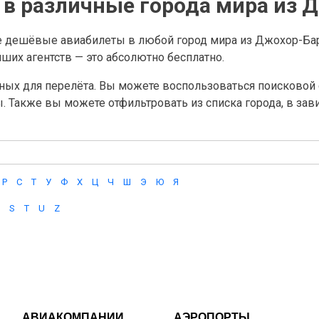
в различные города мира из 
е дешёвые авиабилеты в любой город мира из Джохор-Ба
их агентств — это абсолютно бесплатно.
ных для перелёта. Вы можете воспользоваться поисковой с
ы. Также вы можете отфильтровать из списка города, в за
Р
С
Т
У
Ф
Х
Ц
Ч
Ш
Э
Ю
Я
S
T
U
Z
АВИАКОМПАНИИ
АЭРОПОРТЫ