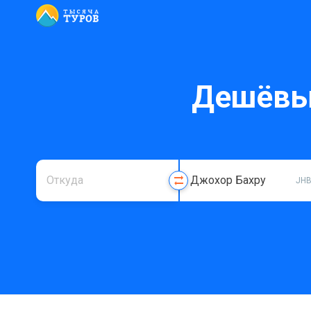
Дешёвы
JH