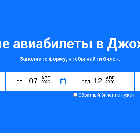
е авиабилеты в Джох
Заполните форму, чтобы найти билет:
АВГ
АВГ
07
12
B
ПТН
СРД
2026
2026
Обратный билет не нужен