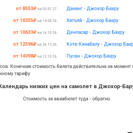
от 8553
₽
Дананг - Джохор Бахру
на 05.01.27
от 10355
₽
Хатъяй - Джохор Бахру
на 14.08.26
от 10633
₽
Денпасар - Джохор Бахру
на 16.10.26
от 12596
₽
Кота-Кинабалу - Джохор Бах
на 26.12.26
от 14098
₽
Пусан - Джохор Бахру
на 12.10.26
асов. Конечная стоимость билета действительна на момент
анному тарифу
Календарь низких цен на самолет в Джохор-Бар
Стоимость за авиабилет туда - обратно