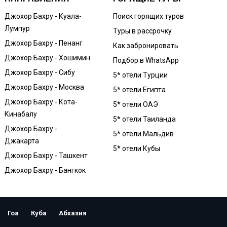
Джохор Бахру - Куала-
Поиск горящих туров
Лумпур
Туры в рассрочку
Джохор Бахру - Пенанг
Как забронировать
Джохор Бахру - Хошимин
Подбор в WhatsApp
Джохор Бахру - Сибу
5* отели Турции
Джохор Бахру - Москва
5* отели Египта
Джохор Бахру - Кота-
5* отели ОАЭ
Кинабалу
5* отели Таиланда
Джохор Бахру -
5* отели Мальдив
Джакарта
5* отели Кубы
Джохор Бахру - Ташкент
Джохор Бахру - Бангкок
Гоа
Куба
Абхазия