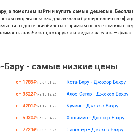
ру, а помогаем найти и купить самые дешевые. Беспла
 потом направляем вас для заказа и бронирования на офиц
мые выгодные авиабилеты с прямым перелетом или с пере
оимость авиабилета, которую вы видите на сайте — финал
-Бару - самые низкие цены
от 1785
₽
Кота-Бару - Джохор Бахру
на 04.01.27
от 3522
₽
Алор-Сетар - Джохор Бахру
на 10.12.26
от 4201
₽
Кучинг - Джохор Бахру
на 12.01.27
от 5930
₽
Хошимин - Джохор Бахру
на 07.04.27
от 7224
₽
Сингапур - Джохор Бахру
на 08.08.26