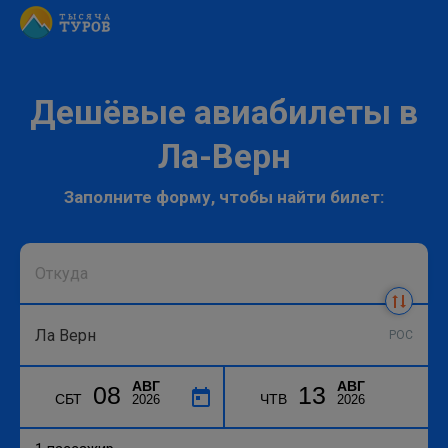
Дешёвые авиабилеты в
Ла-Верн
Заполните форму, чтобы найти билет:
POC
АВГ
АВГ
08
13
СБТ
ЧТВ
2026
2026