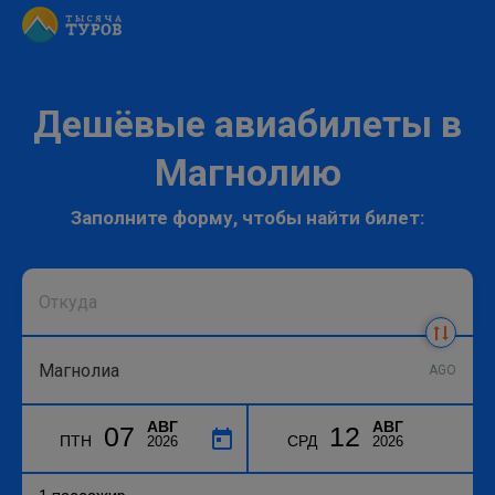
Дешёвые авиабилеты в
Магнолию
Заполните форму, чтобы найти билет:
AGO
АВГ
АВГ
07
12
ПТН
СРД
2026
2026