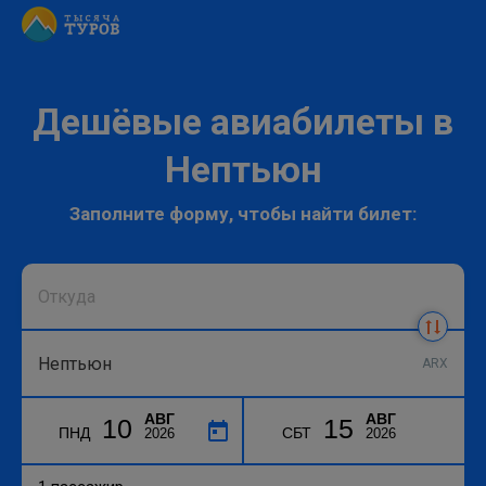
Дешёвые авиабилеты в
Нептьюн
Заполните форму, чтобы найти билет:
ARX
АВГ
АВГ
10
15
ПНД
СБТ
2026
2026