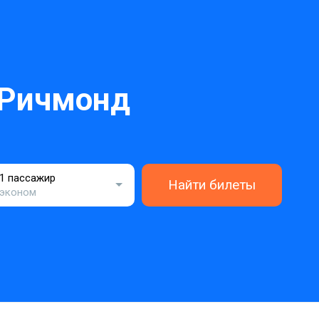
-Ричмонд
1 пассажир
Найти билеты
эконом