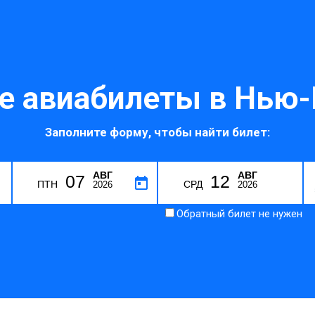
 авиабилеты в Нью
Заполните форму, чтобы найти билет:
АВГ
АВГ
07
12
H
ПТН
СРД
2026
2026
Обратный билет не нужен