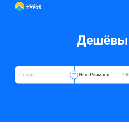
Дешёвые
RN