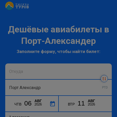
Дешёвые авиабилеты в
Порт-Александер
Заполните форму, чтобы найти билет:
PTD
АВГ
АВГ
06
11
ЧТВ
ВТР
2026
2026