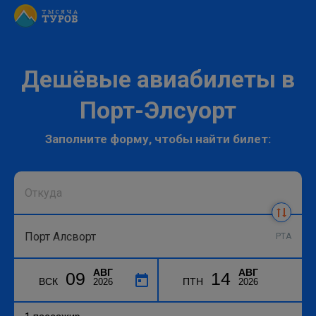
Дешёвые авиабилеты в
Порт-Элсуорт
Заполните форму, чтобы найти билет:
PTA
АВГ
АВГ
09
14
ВСК
ПТН
2026
2026