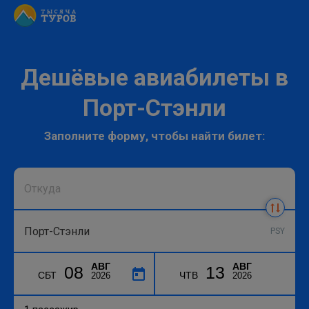
Дешёвые авиабилеты в
Порт-Стэнли
Заполните форму, чтобы найти билет:
PSY
АВГ
АВГ
08
13
СБТ
ЧТВ
2026
2026