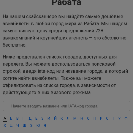
Рабата
На нашем скайсканнере вы найдёте самые дешёвые
авиабилеты в любой город мира из Рабата. Мы найдём
самую низкую цену среди предложений 728
авиакомпаний и крупнейших агентств — это абсолютно
бесплатно.
Ниже представлен список городов, доступных для
перелёта. Вы можете воспользоваться поисковой
строкой, введя iata-код или название города, в который
хотите найти авиабилеты. Также вы можете
отфильтровать из списка города, в зависимости от
действующего в них визового режима.
А
Б
В
Г
Д
Е
З
И
Й
К
Л
М
Н
О
П
Р
С
Т
У
Ф
Х
Ц
Ч
Ш
Э
Ю
Я