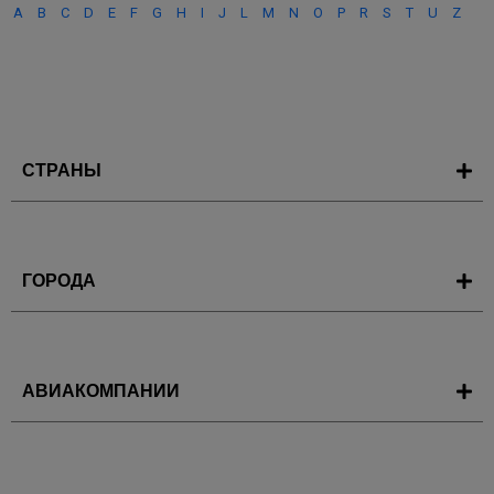
A
B
C
D
E
F
G
H
I
J
L
M
N
O
P
R
S
T
U
Z
СТРАНЫ
ГОРОДА
АВИАКОМПАНИИ