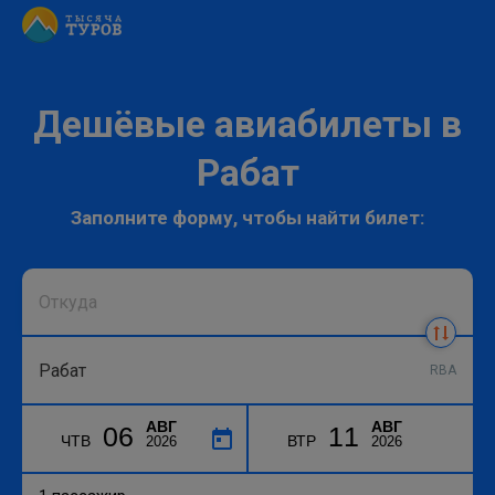
Дешёвые авиабилеты в
Рабат
Заполните форму, чтобы найти билет:
RBA
АВГ
АВГ
06
11
ЧТВ
ВТР
2026
2026