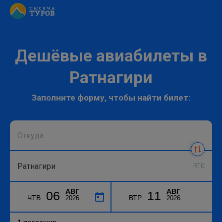
Дешёвые авиабилеты в
Ратнагири
Заполните форму, чтобы найти билет:
RTC
АВГ
АВГ
06
11
ЧТВ
ВТР
2026
2026