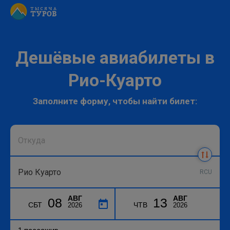
Дешёвые авиабилеты в
Рио-Куарто
Заполните форму, чтобы найти билет:
RCU
АВГ
АВГ
08
13
СБТ
ЧТВ
2026
2026