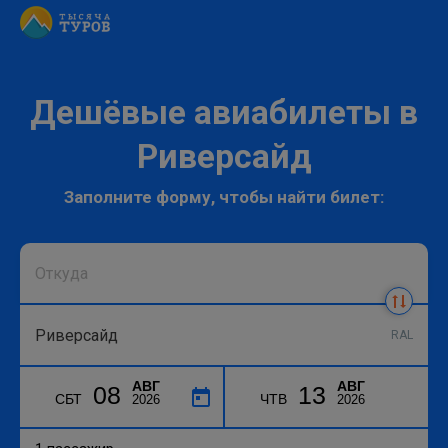
Дешёвые авиабилеты в
Риверсайд
Заполните форму, чтобы найти билет:
RAL
АВГ
АВГ
08
13
СБТ
ЧТВ
2026
2026