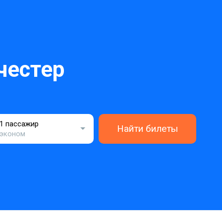
честер
1 пассажир
Найти билеты
эконом