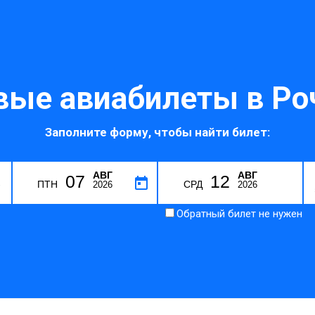
ые авиабилеты в Ро
Заполните форму, чтобы найти билет:
АВГ
АВГ
07
12
R
ПТН
СРД
2026
2026
Обратный билет не нужен