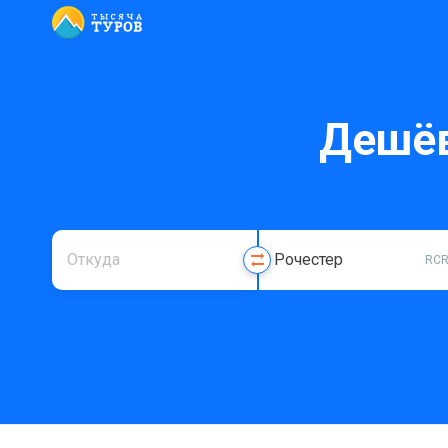
Дешёв
RC