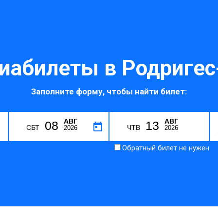
иабилеты в Родригес
Заполните форму, чтобы найти билет:
АВГ
АВГ
08
13
M
СБТ
ЧТВ
2026
2026
Обратный билет не нужен