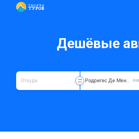
Дешёвые ав
RI