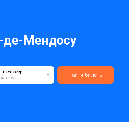
-де-Мендосу
1 пассажир
Найти билеты
эконом