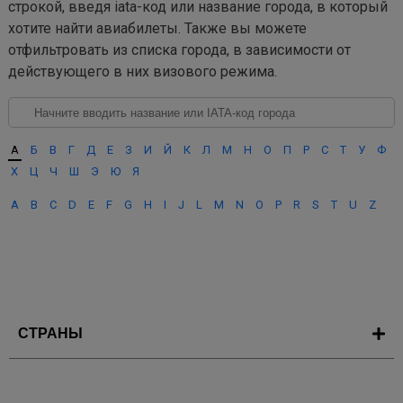
строкой, введя iata-код или название города, в который
хотите найти авиабилеты. Также вы можете
отфильтровать из списка города, в зависимости от
действующего в них визового режима.
А
Б
В
Г
Д
Е
З
И
Й
К
Л
М
Н
О
П
Р
С
Т
У
Ф
Х
Ц
Ч
Ш
Э
Ю
Я
A
B
C
D
E
F
G
H
I
J
L
M
N
O
P
R
S
T
U
Z
СТРАНЫ