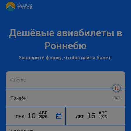
Дешёвые авиабилеты в
Роннебю
Заполните форму, чтобы найти билет:
RNB
АВГ
АВГ
10
15
ПНД
СБТ
2026
2026