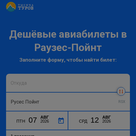
Дешёвые авиабилеты в
Раузес-Пойнт
Заполните форму, чтобы найти билет:
RSX
АВГ
АВГ
07
12
ПТН
СРД
2026
2026