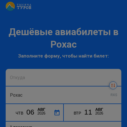
Дешёвые авиабилеты в
Рохас
Заполните форму, чтобы найти билет:
RXS
АВГ
АВГ
06
11
ЧТВ
ВТР
2026
2026