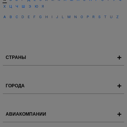
Х
Ц
Ч
Ш
Э
Ю
Я
A
B
C
D
E
F
G
H
I
J
L
M
N
O
P
R
S
T
U
Z
СТРАНЫ
ГОРОДА
АВИАКОМПАНИИ