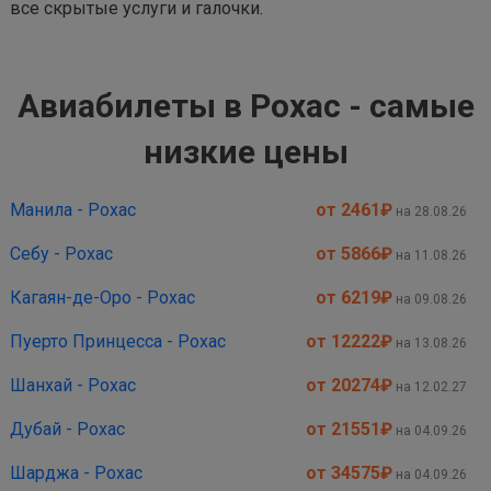
все скрытые услуги и галочки.
Авиабилеты в Рохас - самые
низкие цены
Манила - Рохас
от 2461
₽
на 28.08.26
Себу - Рохас
от 5866
₽
на 11.08.26
Кагаян-де-Оро - Рохас
от 6219
₽
на 09.08.26
Пуерто Принцесса - Рохас
от 12222
₽
на 13.08.26
Шанхай - Рохас
от 20274
₽
на 12.02.27
Дубай - Рохас
от 21551
₽
на 04.09.26
Шарджа - Рохас
от 34575
₽
на 04.09.26