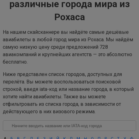
различные города мира из
Рохаса
На нашем скайсканнере вы найдёте самые дешёвые
авиабилеты в любой город мира из Рохаса. Мы найдём
самую низкую цену среди предложений 728
авиакомпаний и крупнейших агентств — это абсолютно
бесплатно.
Ниже представлен список городов, доступных для
перелёта. Вы можете воспользоваться поисковой
строкой, введя iata-код или название города, в который
хотите найти авиабилеты. Также вы можете
отфильтровать из списка города, в зависимости от
действующего в них визового режима.
А
Б
В
Г
Д
Е
З
И
Й
К
Л
М
Н
О
П
Р
С
Т
У
Ф