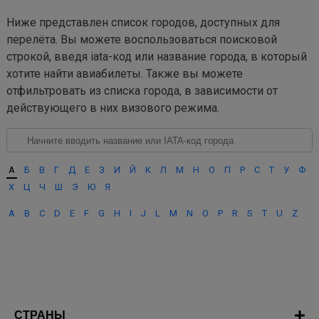
Ниже представлен список городов, доступных для
перелёта. Вы можете воспользоваться поисковой
строкой, введя iata-код или название города, в который
хотите найти авиабилеты. Также вы можете
отфильтровать из списка города, в зависимости от
действующего в них визового режима.
А
Б
В
Г
Д
Е
З
И
Й
К
Л
М
Н
О
П
Р
С
Т
У
Ф
Х
Ц
Ч
Ш
Э
Ю
Я
A
B
C
D
E
F
G
H
I
J
L
M
N
O
P
R
S
T
U
Z
СТРАНЫ