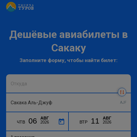
Дешёвые авиабилеты в
Сакаку
Заполните форму, чтобы найти билет:
AJF
АВГ
АВГ
06
11
ЧТВ
ВТР
2026
2026