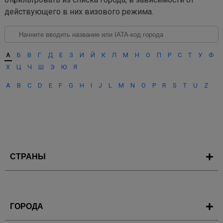
действующего в них визового режима.
А
Б
В
Г
Д
Е
З
И
Й
К
Л
М
Н
О
П
Р
С
Т
У
Ф
Х
Ц
Ч
Ш
Э
Ю
Я
A
B
C
D
E
F
G
H
I
J
L
M
N
O
P
R
S
T
U
Z
СТРАНЫ
ГОРОДА