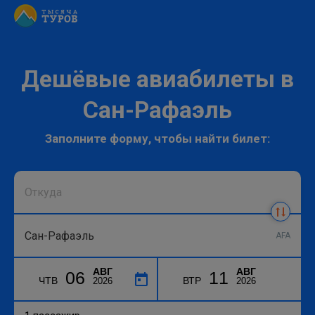
Дешёвые авиабилеты в
Сан-Рафаэль
Заполните форму, чтобы найти билет:
AFA
АВГ
АВГ
06
11
ЧТВ
ВТР
2026
2026