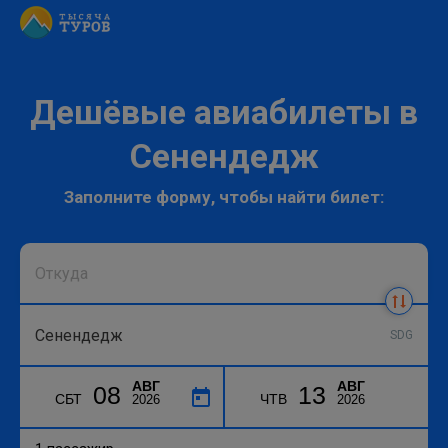
Дешёвые авиабилеты в
Сенендедж
Заполните форму, чтобы найти билет:
SDG
АВГ
АВГ
08
13
СБТ
ЧТВ
2026
2026