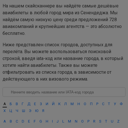
На нашем скайсканнере вы найдёте самые дешёвые
авиабилеты в любой город мира из Сенендеджа. Мы
найдём самую низкую цену среди предложений 728
авиакомпаний и крупнейших агентств — это абсолютно
бесплатно.
Ниже представлен список городов, доступных для
перелёта. Вы можете воспользоваться поисковой
строкой, введя iata-код или название города, в который
хотите найти авиабилеты. Также вы можете
отфильтровать из списка города, в зависимости от
действующего в них визового режима.
А
Б
В
Г
Д
Е
З
И
Й
К
Л
М
Н
О
П
Р
С
Т
У
Ф
Х
Ц
Ч
Ш
Э
Ю
Я
A
B
C
D
E
F
G
H
I
J
L
M
N
O
P
R
S
T
U
Z