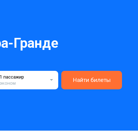
а-Гранде
1 пассажир
Найти билеты
эконом