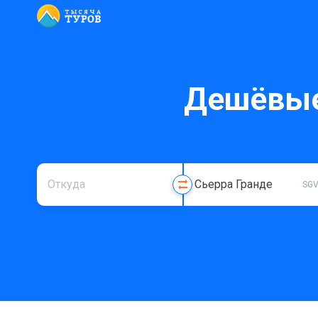
Дешёвые
SG