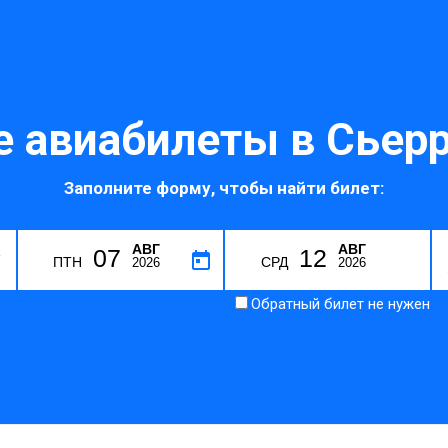
 авиабилеты в Сьерр
Заполните форму, чтобы найти билет:
АВГ
АВГ
07
12
V
ПТН
СРД
2026
2026
Обратный билет не нужен