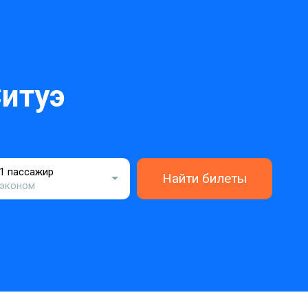
итуэ
1 пассажир
Найти билеты
эконом