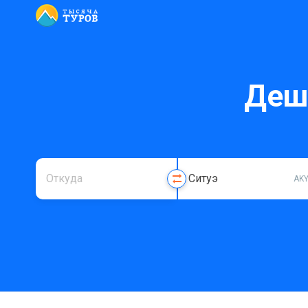
Деш
AK