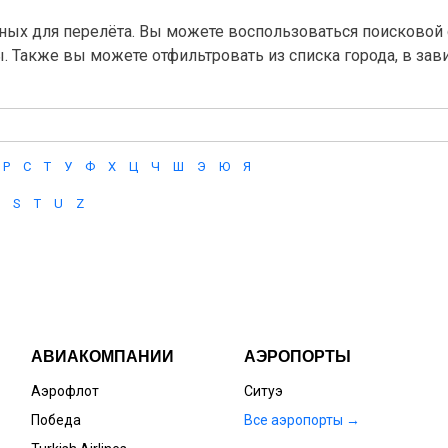
ных для перелёта. Вы можете воспользоваться поисковой с
ы. Также вы можете отфильтровать из списка города, в за
Р
С
Т
У
Ф
Х
Ц
Ч
Ш
Э
Ю
Я
S
T
U
Z
АВИАКОМПАНИИ
АЭРОПОРТЫ
Аэрофлот
Ситуэ
Победа
Все аэропорты →