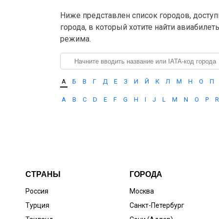
Ниже представлен список городов, доступ
города, в который хотите найти авиабилет
режима.
А
Б
В
Г
Д
Е
З
И
Й
К
Л
М
Н
О
П
A
B
C
D
E
F
G
H
I
J
L
M
N
O
P
R
СТРАНЫ
ГОРОДА
Россия
Москва
Турция
Санкт-Петербург