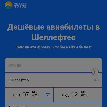
Дешёвые авиабилеты в
Шеллефтео
Заполните форму, чтобы найти билет:
SFT
АВГ
АВГ
07
12
ПТН
СРД
2026
2026