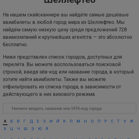
На нашем скайсканнере вы найдёте самые дешёвые
авиабилеты в любой город мира из Шеллефтео. Мы
найдём самую низкую цену среди предложений 728
авиакомпаний и крупнейших агентств — это абсолютно
бесплатно.
Ниже представлен список городов, доступных для
перелёта. Вы можете воспользоваться поисковой
строкой, введя iata-код или название города, в который
хотите найти авиабилеты. Также вы можете
отфильтровать из списка города, в зависимости от
действующего в них визового режима.
А
Б
В
Г
Д
Е
З
И
Й
К
Л
М
Н
О
П
Р
С
Т
У
Ф
Х
Ц
Ч
Ш
Э
Ю
Я