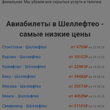
финальная. Мы убрали все скрытые услуги и галочки.
Авиабилеты в Шеллефтео -
самые низкие цены
Стокгольм - Шеллефтео
от 4758
₽
на 20.08.26
Берлин - Шеллефтео
от 10107
₽
на 23.10.26
Крамфорс - Шеллефтео
от 22981
₽
на 10.08.26
Баку - Шеллефтео
от 34482
₽
на 29.08.26
Москва - Шеллефтео
от 35573
₽
на 19.08.26
Минск - Шеллефтео
от 40520
₽
на 16.09.26
Самарканд - Шеллефтео
от 57101
₽
на 16.08.26