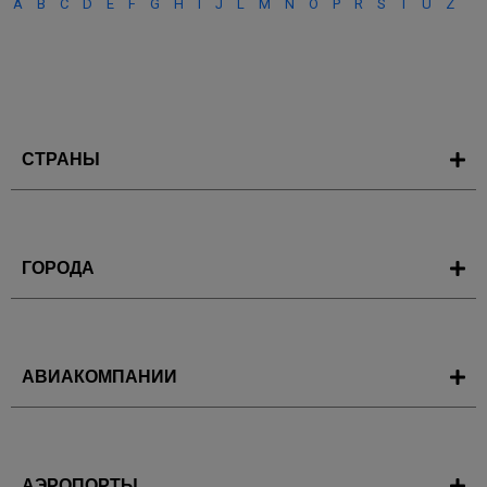
A
B
C
D
E
F
G
H
I
J
L
M
N
O
P
R
S
T
U
Z
СТРАНЫ
ГОРОДА
АВИАКОМПАНИИ
АЭРОПОРТЫ