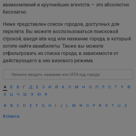
авиакомпаний и крупнейших агентств — это абсолютно
бесплатно.
Ниже представлен список городов, доступных для
перелёта. Вы можете воспользоваться поисковой
строкой, введя iata-код или название города, в который
хотите найти авиабилеты. Также вы можете
отфильтровать из списка города, в зависимости от
действующего в них визового режима.
А
Б
В
Г
Д
Е
З
И
Й
К
Л
М
Н
О
П
Р
С
Т
У
Ф
Х
Ц
Ч
Ш
Э
Ю
Я
A
B
C
D
E
F
G
H
I
J
L
M
N
O
P
R
S
T
U
Z
Атланта