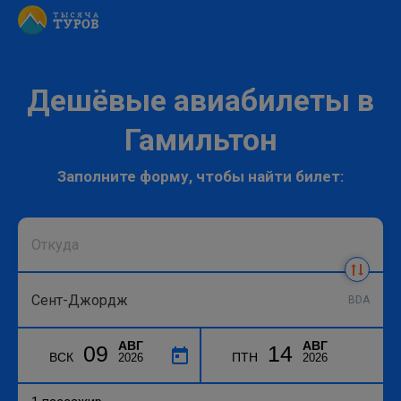
Дешёвые авиабилеты в
Гамильтон
Заполните форму, чтобы найти билет:
BDA
АВГ
АВГ
09
14
ВСК
ПТН
2026
2026