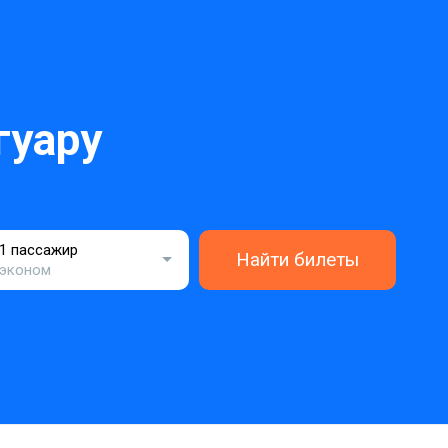
гуару
1 пассажир
Найти билеты
эконом