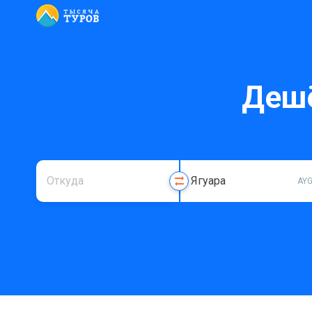
Дешё
AY