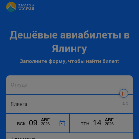
Дешёвые авиабилеты в
Ялингу
Заполните форму, чтобы найти билет:
AIG
АВГ
АВГ
09
14
ВСК
ПТН
2026
2026