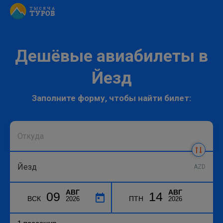
Дешёвые авиабилеты в
Йезд
Заполните форму, чтобы найти билет:
AZD
АВГ
АВГ
09
14
ВСК
ПТН
2026
2026