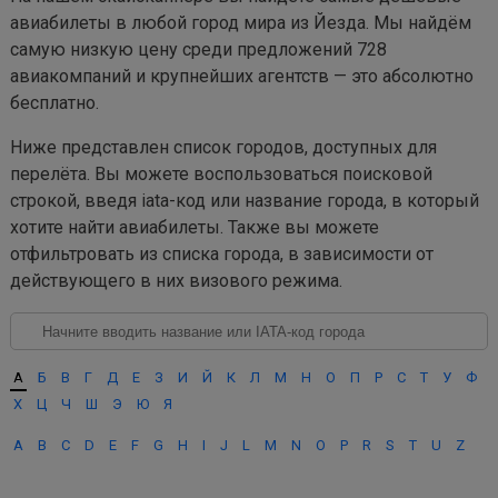
авиабилеты в любой город мира из Йезда. Мы найдём
самую низкую цену среди предложений 728
авиакомпаний и крупнейших агентств — это абсолютно
бесплатно.
Ниже представлен список городов, доступных для
перелёта. Вы можете воспользоваться поисковой
строкой, введя iata-код или название города, в который
хотите найти авиабилеты. Также вы можете
отфильтровать из списка города, в зависимости от
действующего в них визового режима.
А
Б
В
Г
Д
Е
З
И
Й
К
Л
М
Н
О
П
Р
С
Т
У
Ф
Х
Ц
Ч
Ш
Э
Ю
Я
A
B
C
D
E
F
G
H
I
J
L
M
N
O
P
R
S
T
U
Z